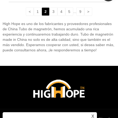
<
1
2
3
4
5
...
9
>
High Hope es uno de los fabricantes y proveedores profesionales
de China Tubo de magnetrón, hemos acumulado una rica
experiencia y continuaremos trabajando duro. Tubo de magnetrón
made in China no solo es de alta calidad, sino que también es el
más vendido. Esperamos cooperar con usted, si desea saber más,
puede consultarnos ahora, ¡le responderemos a tiempo!
X