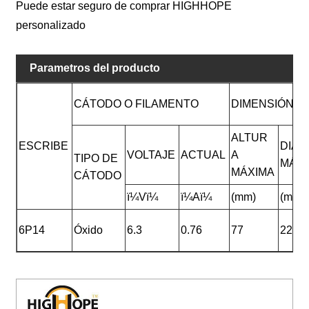
Puede estar seguro de comprar HIGHHOPE
personalizado
Parametros del producto
CÁTODO O FILAMENTO
DIMENSIÓN FÍ
ALTUR
ESCRIBE
DIÁ
VOLTAJE
ACTUAL
A
TIPO DE
MÁX
MÁXIMA
CÁTODO
ï¼Vï¼
ï¼Aï¼
(mm)
(mm)
6P14
Óxido
6.3
0.76
77
22.5