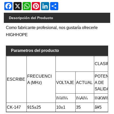
Facebook
X
WhatsApp
Pinterest
LinkedIn
Share
Descripción del Producto
Como fabricante profesional, nos gustaría ofrecerle
HIGHHOPE
Parametros del producto
CLASIFI
FRECUENCI
POTENCI
ESCRIBE
A (MHz)
VOLTAJE
ACTUAL
A DE
SALIDA
ï¼Vï¼
ï¼Aï¼
ï¼KWï¼
CK-147
915±25
10±1
35
â¥5