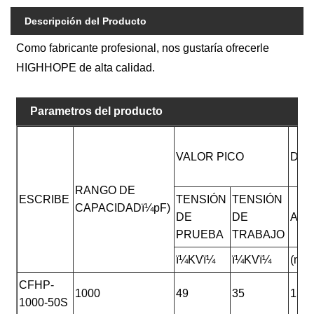
Descripción del Producto
Como fabricante profesional, nos gustaría ofrecerle
HIGHHOPE de alta calidad.
Parametros del producto
VALOR PICO
DIM
RANGO DE
ESCRIBE
TENSIÓN
TENSIÓN
CAPACIDADï¼pF)
DE
DE
ALT
PRUEBA
TRABAJO
ï¼KVï¼
ï¼KVï¼
(mm
CFHP-
1000
49
35
158
1000-50S