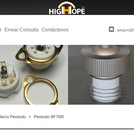
r
Enviar Consulta
Contáctenos
weijun@
Vacío Pentodo
>
Pentodo 8F76R