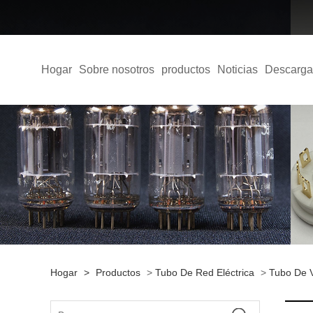
Hogar
Sobre nosotros
productos
Noticias
Descarga
Hogar
>
Productos
>
Tubo De Red Eléctrica
>
Tubo De 