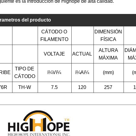
guiente es la introducción de Highope de alta calidad.
rametros del producto
CÁTODO O
DIMENSIÓN
FILAMENTO
FÍSICA
ALTURA
DIÁ
VOLTAJE
ACTUAL
MÁXIMA
MÁ
TIPO DE
RIBE
ï¼Vï¼
ï¼Aï¼
(mm)
(
CÁTODO
76R
TH-W
7.5
120
257
1