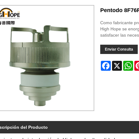
Pentodo 8F76
Como fabricante pr
High Hope se enorg
satisfacer las neces
Enviar Consulta
Facebook
X
Wh
scripción del Producto