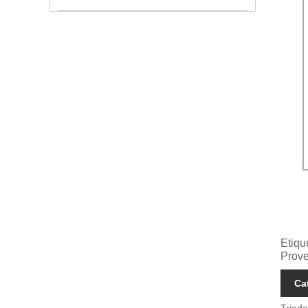
Etiqu
Prov
Ca
Triodo