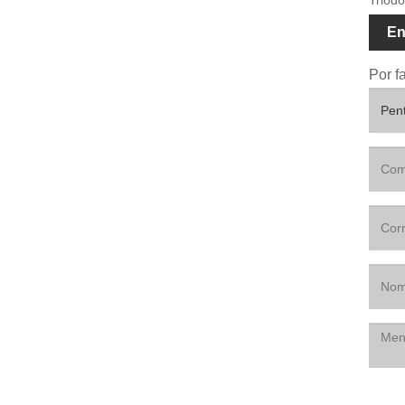
En
Por f