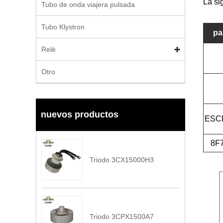
La si
Tubo de onda viajera pulsada
Tubo Klystron
pa
Relé
Otro
nuevos productos
ESC
8F
Triodo 3CX15000H3
Triodo 3CPX1500A7