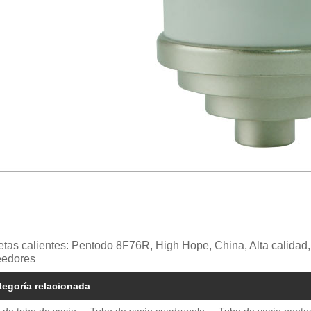
etas calientes: Pentodo 8F76R, High Hope, China, Alta calidad
eedores
tegoría relacionada
 de tubo de vacío
Tubo de vacío cuadrupolo
Tubo de vacío pento