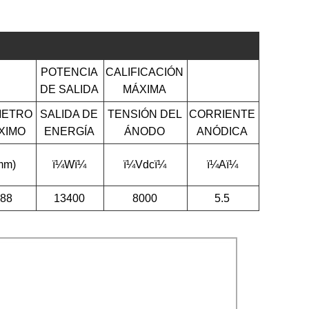
POTENCIA
CALIFICACIÓN
DE SALIDA
MÁXIMA
METRO
SALIDA DE
TENSIÓN DEL
CORRIENTE
XIMO
ENERGÍA
ÁNODO
ANÓDICA
mm)
ï¼Wï¼
ï¼Vdcï¼
ï¼Aï¼
88
13400
8000
5.5