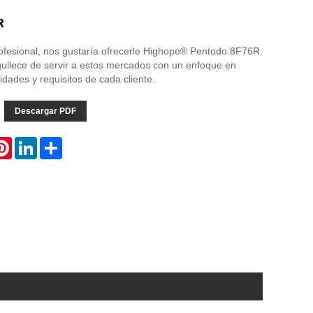
R
ofesional, nos gustaría ofrecerle Highope® Pentodo 8F76R.
ullece de servir a estos mercados con un enfoque en
idades y requisitos de cada cliente.
Descargar PDF
atsApp
Pinterest
LinkedIn
Share