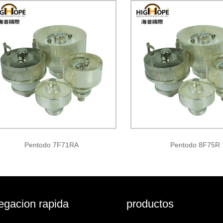
Pentodo 7F71RA
Pentodo 8F75R
gacion rapida
productos