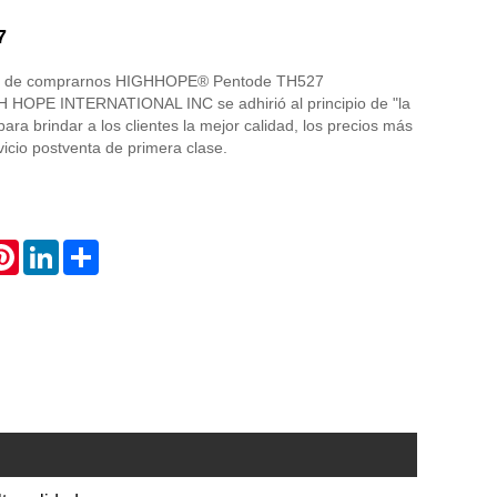
7
ro de comprarnos HIGHHOPE® Pentode TH527
H HOPE INTERNATIONAL INC se adhirió al principio de "la
 para brindar a los clientes la mejor calidad, los precios más
vicio postventa de primera clase.
atsApp
Pinterest
LinkedIn
Share