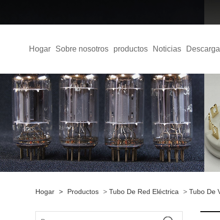
Hogar
Sobre nosotros
productos
Noticias
Descarga
Hogar
>
Productos
>
Tubo De Red Eléctrica
>
Tubo De 