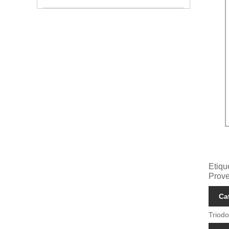
Etiqu
Prov
Ca
Triodo