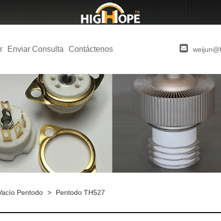
r
Enviar Consulta
Contáctenos
weijun@
Vacío Pentodo
>
Pentodo TH527