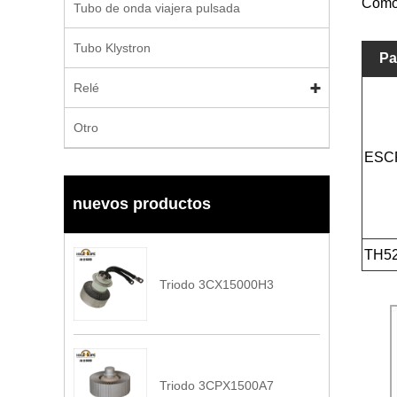
Como 
Tubo de onda viajera pulsada
Tubo Klystron
Pa
Relé
Otro
ESC
nuevos productos
TH5
Triodo 3CX15000H3
Triodo 3CPX1500A7