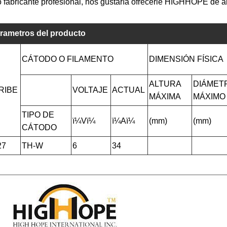
fabricante profesional, nos gustaría ofrecerle HIGHHOPE de al
rametros del producto
CÁTODO O FILAMENTO
DIMENSIÓN FÍSICA
ALTURA
DIÁMET
RIBE
VOLTAJE
ACTUAL
MÁXIMA
MÁXIMO
TIPO DE
ï¼Vï¼
ï¼Aï¼
(mm)
(mm)
CÁTODO
27
TH-W
6
34