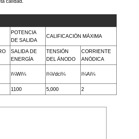
ta calidad.
POTENCIA
CALIFICACIÓN MÁXIMA
DE SALIDA
RO
SALIDA DE
TENSIÓN
CORRIENTE
ENERGÍA
DEL ÁNODO
ANÓDICA
ï¼Wï¼
ï¼Vdcï¼
ï¼Aï¼
1100
5,000
2