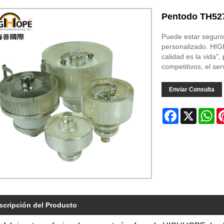
Pentodo TH52
Puede estar segu
personalizado. HIG
calidad es la vida",
competitivos, el ser
Enviar Consulta
Facebook
X
Wh
scripción del Producto