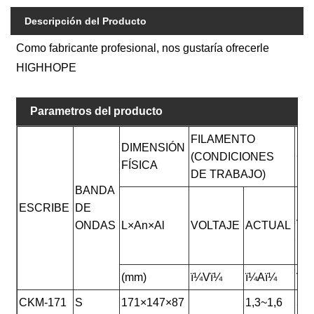
Descripción del Producto
Como fabricante profesional, nos gustaría ofrecerle
HIGHHOPE
Parametros del producto
FILAMENTO
DIMENSIÓN
(CONDICIONES
CL
FÍSICA
DE TRABAJO)
BANDA
PO
ESCRIBE
DE
A 
ONDAS
L×An×Al
VOLTAJE
ACTUAL
SA
PU
(mm)
ï¼Vï¼
ï¼Aï¼
ï¼
CKM-171
S
171×147×87
1,3~1,6
50