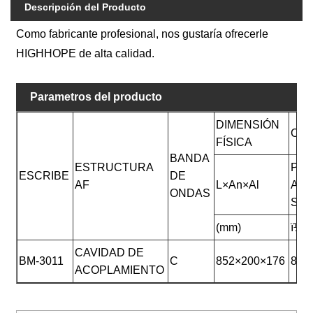
Descripción del Producto
Como fabricante profesional, nos gustaría ofrecerle
HIGHHOPE de alta calidad.
Parametros del producto
DIMENSIÓN
CAL
FÍSICA
BANDA
ESTRUCTURA
POT
ESCRIBE
DE
AF
L×An×Al
A D
ONDAS
SAL
(mm)
ï¼K
CAVIDAD DE
BM-3011
C
852×200×176
80
ACOPLAMIENTO