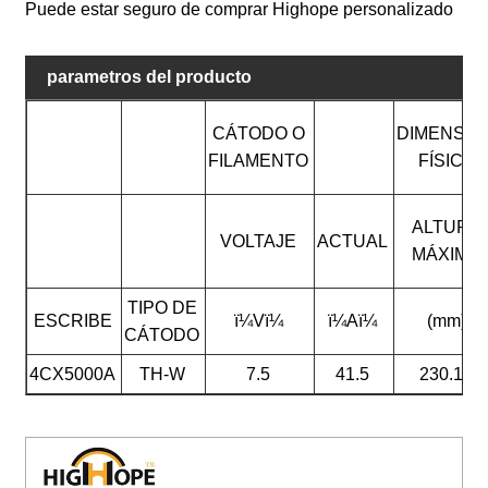
Puede estar seguro de comprar Highope personalizado
parametros del producto
CÁTODO O
DIMENSIÓ
FILAMENTO
FÍSICA
ALTURA
VOLTAJE
ACTUAL
MÁXIMA
TIPO DE
ESCRIBE
ï¼Vï¼
ï¼Aï¼
(mm)
CÁTODO
4CX5000A
TH-W
7.5
41.5
230.17