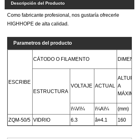
Descripción del Producto
Como fabricante profesional, nos gustaría ofrecerle
HIGHHOPE de alta calidad.
Parametros del producto
CÁTODO O FILAMENTO
DIMENSI
ALTUR
ESCRIBE
VOLTAJE
ACTUAL
A
ESTRUCTURA
MÁXIMA
ï¼Vï¼
ï¼Aï¼
(mm)
ZQM-50/5
VIDRIO
6.3
â¤4.1
160