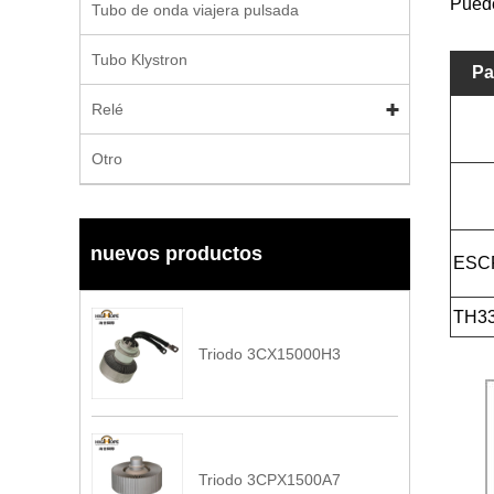
Pued
Tubo de onda viajera pulsada
Tubo Klystron
Pa
Relé
Otro
nuevos productos
ESC
TH3
Triodo 3CX15000H3
Triodo 3CPX1500A7