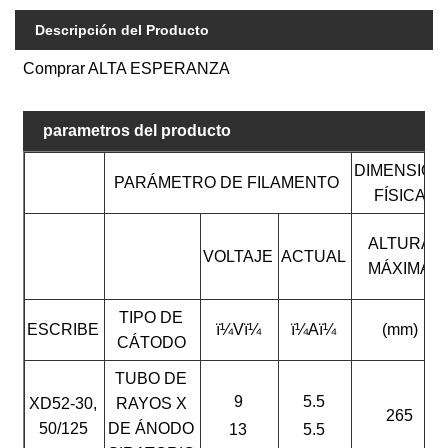
Descripción del Producto
Comprar ALTA ESPERANZA
parametros del producto
DIMENSIÓN
PARÁMETRO DE FILAMENTO
FÍSICA
ALTURA
VOLTAJE
ACTUAL
MÁXIMA
TIPO DE
ESCRIBE
ï¼Vï¼
ï¼Aï¼
(mm)
CÁTODO
TUBO DE
9
5.5
XD52-30,
RAYOS X
265
50/125
DE ÁNODO
13
5.5