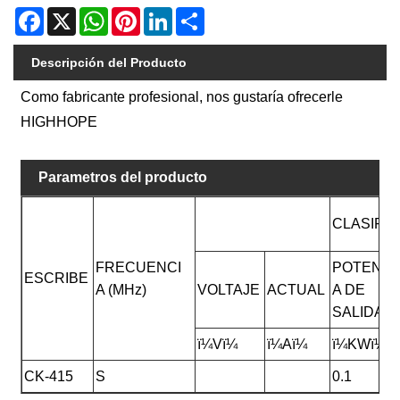
Facebook
X
WhatsApp
Pinterest
LinkedIn
Share
Descripción del Producto
Como fabricante profesional, nos gustaría ofrecerle
HIGHHOPE
Parametros del producto
CLASIFI
FRECUENCI
POTENCI
ESCRIBE
A (MHz)
VOLTAJE
ACTUAL
A DE
SALIDA
ï¼Vï¼
ï¼Aï¼
ï¼KWï¼
CK-415
S
0.1