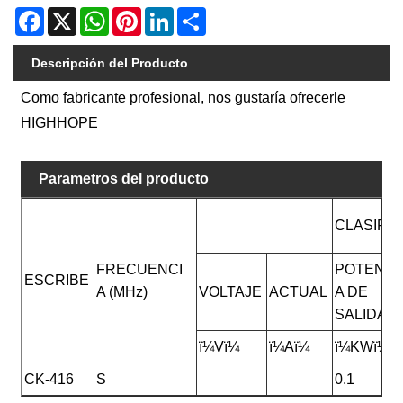
Facebook
X
WhatsApp
Pinterest
LinkedIn
Share
Descripción del Producto
Como fabricante profesional, nos gustaría ofrecerle
HIGHHOPE
Parametros del producto
CLASIFI
FRECUENCI
POTENCI
ESCRIBE
A (MHz)
VOLTAJE
ACTUAL
A DE
SALIDA
ï¼Vï¼
ï¼Aï¼
ï¼KWï¼
CK-416
S
0.1