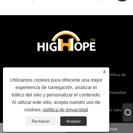
X
Links
Sitemap
RSS
XML
política de
Utilizamos cookies para ofrecerle una mejor
experiencia de navegación, analizar el
privacidad
tráfico del sitio y personalizar el contenido.
Al utilizar este sitio, acepta nuestro uso de
cookies.
política de privacidad
Copyright © 2022 High Hope International Inc - Triodo de tubo de
vacío - Todos los derechos reservados
Rechazar
Aceptar
whatsapp
Correo electrónico