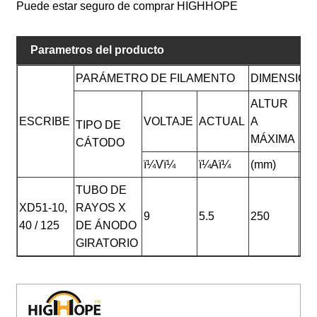
Puede estar seguro de comprar HIGHHOPE
Parametros del producto
PARÁMETRO DE FILAMENTO
DIMENSIÓN 
ALTUR
DI
ESCRIBE
VOLTAJE
ACTUAL
A
TIPO DE
MÁ
MÁXIMA
CÁTODO
ï¼Vï¼
ï¼Aï¼
(mm)
(m
TUBO DE
XD51-10,
RAYOS X
9
5.5
250
10
40 / 125
DE ÁNODO
GIRATORIO